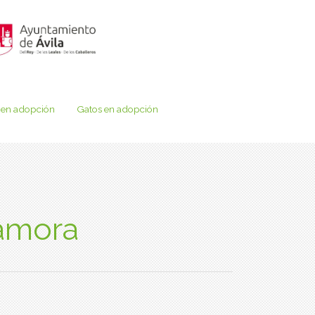
 en adopción
Gatos en adopción
Zamora