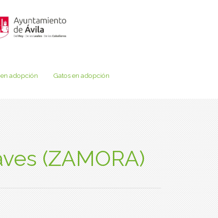
 en adopción
Gatos en adopción
llaves (ZAMORA)