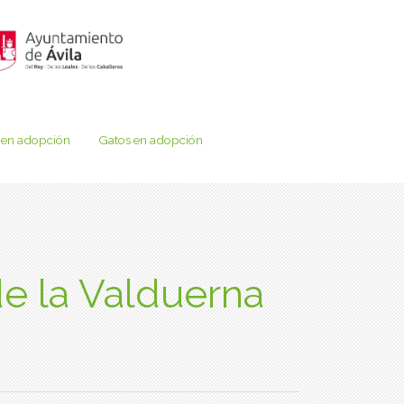
 en adopción
Gatos en adopción
e la Valduerna