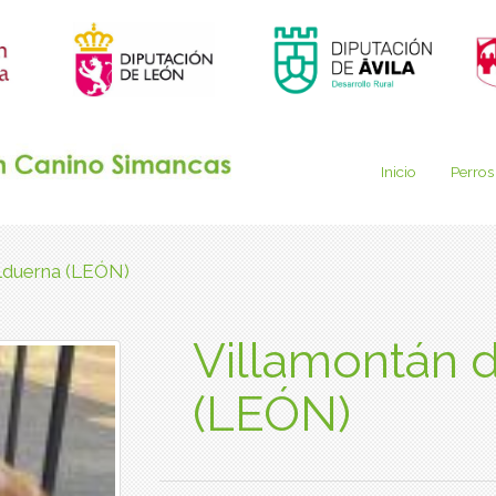
Inicio
Perros
alduerna (LEÓN)
Villamontán d
(LEÓN)