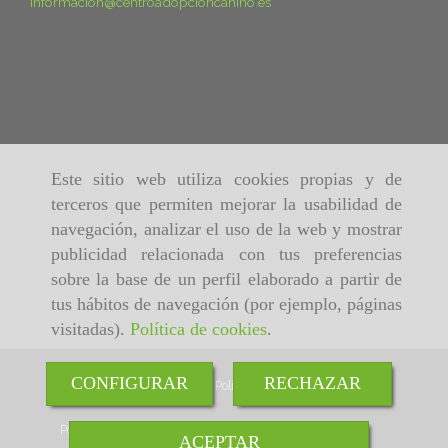
informacion
centroadopcioncanino.es
Este sitio web utiliza cookies propias y de
terceros que permiten mejorar la usabilidad de
navegación, analizar el uso de la web y mostrar
publicidad relacionada con tus preferencias
sobre la base de un perfil elaborado a partir de
tus hábitos de navegación (por ejemplo, páginas
visitadas).
Política de cookies
.
CONFIGURAR
RECHAZAR
Inicio
Aviso Legal
Política de cookies
Política de Privacidad
ACEPTAR