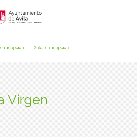
 en adopción
Gatos en adopción
a Virgen