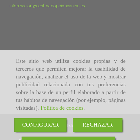
informacion
centroadopcioncanino.es
Este sitio web utiliza cookies propias y de
terceros que permiten mejorar la usabilidad de
navegación, analizar el uso de la web y mostrar
publicidad relacionada con tus preferencias
sobre la base de un perfil elaborado a partir de
tus hábitos de navegación (por ejemplo, páginas
visitadas).
Política de cookies
.
CONFIGURAR
RECHAZAR
Inicio
Aviso Legal
Política de cookies
Política de Privacidad