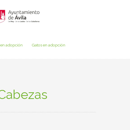
 en adopción
Gatos en adopción
 Cabezas