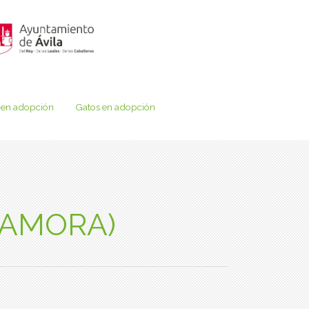
 en adopción
Gatos en adopción
(ZAMORA)