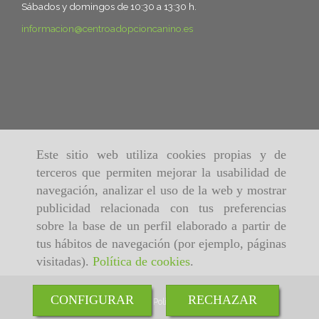
Sábados y domingos de 10:30 a 13:30 h.
informacion
centroadopcioncanino.es
Este sitio web utiliza cookies propias y de
terceros que permiten mejorar la usabilidad de
navegación, analizar el uso de la web y mostrar
publicidad relacionada con tus preferencias
sobre la base de un perfil elaborado a partir de
tus hábitos de navegación (por ejemplo, páginas
visitadas).
Política de cookies
.
CONFIGURAR
RECHAZAR
Inicio
Aviso Legal
Política de cookies