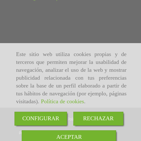
Este sitio web utiliza cookies propias y de
terceros que permiten mejorar la usabilidad de
navegación, analizar el uso de la web y mostrar
publicidad relacionada con tus preferencias
sobre la base de un perfil elaborado a partir de
tus hábitos de navegación (por ejemplo, páginas
visitadas).
Política de cookies
.
CONFIGURAR
RECHAZAR
Inicio
Aviso Legal
Política de cookies
Política de Privacidad
ACEPTAR