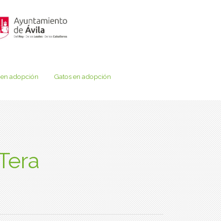
 en adopción
Gatos en adopción
Tera