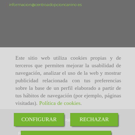
informacion
centroadopcioncanino.es
Este sitio web utiliza cookies propias y de
terceros que permiten mejorar la usabilidad de
navegación, analizar el uso de la web y mostrar
publicidad relacionada con tus preferencias
sobre la base de un perfil elaborado a partir de
tus hábitos de navegación (por ejemplo, páginas
visitadas).
Política de cookies
.
CONFIGURAR
RECHAZAR
Inicio
Aviso Legal
Política de cookies
Política de Privacidad