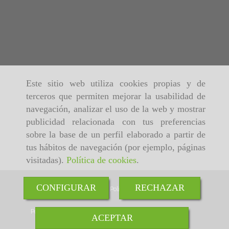
Este sitio web utiliza cookies propias y de
terceros que permiten mejorar la usabilidad de
navegación, analizar el uso de la web y mostrar
publicidad relacionada con tus preferencias
sobre la base de un perfil elaborado a partir de
tus hábitos de navegación (por ejemplo, páginas
visitadas).
Política de cookies
.
CONFIGURAR
RECHAZAR
Inicio
Aviso Legal
Política de cookies
Política de Privacidad
ACEPTAR