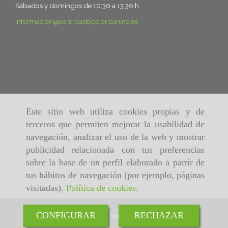
Sábados y domingos de 10:30 a 13:30 h.
informacion
centroadopcioncanino.es
Este sitio web utiliza cookies propias y de
terceros que permiten mejorar la usabilidad de
navegación, analizar el uso de la web y mostrar
publicidad relacionada con tus preferencias
sobre la base de un perfil elaborado a partir de
tus hábitos de navegación (por ejemplo, páginas
visitadas).
Política de cookies
.
CONFIGURAR
RECHAZAR
Inicio
Aviso Legal
Política de cookies