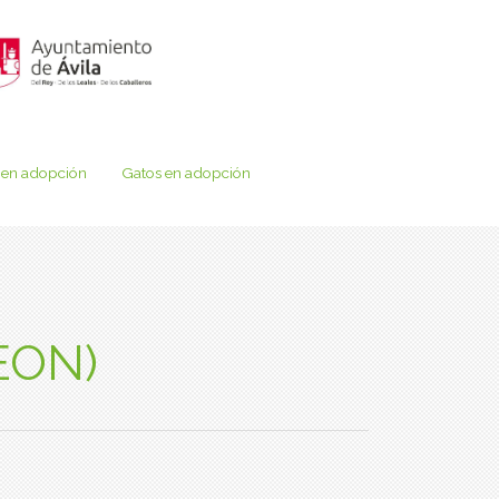
 en adopción
Gatos en adopción
EON)