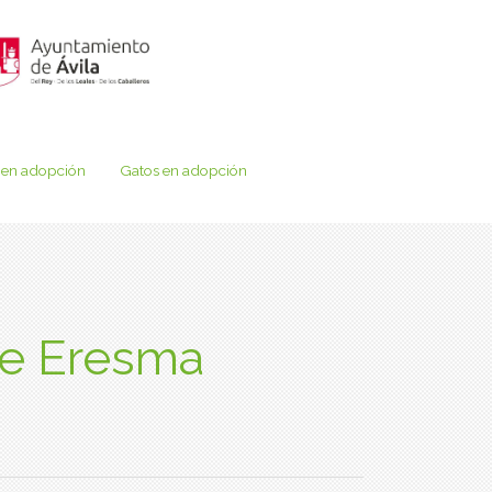
 en adopción
Gatos en adopción
de Eresma