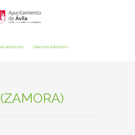
 en adopción
Gatos en adopción
 (ZAMORA)