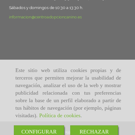
Sábados y domingos de 10:30 a 13:30 h.
informacion
centroadopcioncanino.es
Este sitio web utiliza cookies propias y de
terceros que permiten mejorar la usabilidad de
navegación, analizar el uso de la web y mostrar
publicidad relacionada con tus preferencias
sobre la base de un perfil elaborado a partir de
tus hábitos de navegación (por ejemplo, páginas
visitadas).
Política de cookies
.
CONFIGURAR
RECHAZAR
Inicio
Aviso Legal
Política de cookies