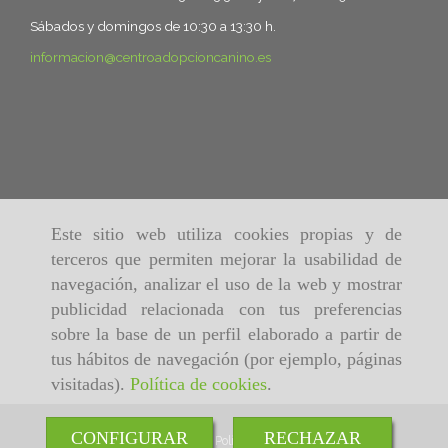
Sábados y domingos de 10:30 a 13:30 h.
informacion
centroadopcioncanino.es
Este sitio web utiliza cookies propias y de
terceros que permiten mejorar la usabilidad de
navegación, analizar el uso de la web y mostrar
publicidad relacionada con tus preferencias
sobre la base de un perfil elaborado a partir de
tus hábitos de navegación (por ejemplo, páginas
visitadas).
Política de cookies
.
CONFIGURAR
RECHAZAR
Inicio
Aviso Legal
Política de cookies