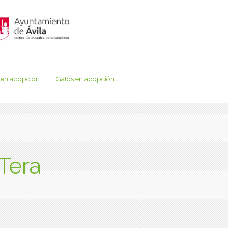
 en adopción
Gatos en adopción
 Tera