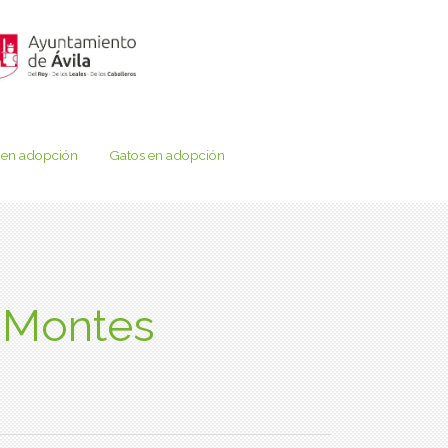
 en adopción
Gatos en adopción
s Montes