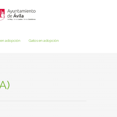
 en adopción
Gatos en adopción
A)