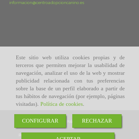
informacion
centroadopcioncanino.es
Este sitio web utiliza cookies propias y de
terceros que permiten mejorar la usabilidad de
navegación, analizar el uso de la web y mostrar
publicidad relacionada con tus preferencias
sobre la base de un perfil elaborado a partir de
tus hábitos de navegación (por ejemplo, páginas
visitadas).
Política de cookies
.
CONFIGURAR
RECHAZAR
Inicio
Aviso Legal
Política de cookies
Política de Privacidad
ACEPTAR