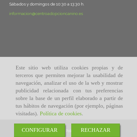
Sábados y domingos de 10:30 a 13:30 h.
informacion
centroadopcioncanino.es
Este sitio web utiliza cookies propias y de
terceros que permiten mejorar la usabilidad de
navegación, analizar el uso de la web y mostrar
publicidad relacionada con tus preferencias
sobre la base de un perfil elaborado a partir de
tus hábitos de navegación (por ejemplo, páginas
visitadas).
Política de cookies
.
CONFIGURAR
RECHAZAR
Inicio
Aviso Legal
Política de cookies