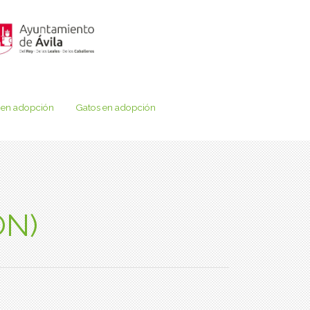
 en adopción
Gatos en adopción
ON)