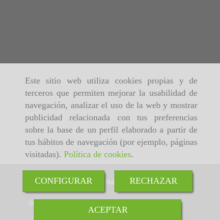
Este sitio web utiliza cookies propias y de
terceros que permiten mejorar la usabilidad de
navegación, analizar el uso de la web y mostrar
publicidad relacionada con tus preferencias
sobre la base de un perfil elaborado a partir de
tus hábitos de navegación (por ejemplo, páginas
visitadas).
Política de cookies
.
CONFIGURAR
RECHAZAR
Inicio
Aviso Legal
Política de cookies
Política de Privacidad
ACEPTAR