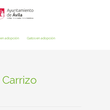
 en adopción
Gatos en adopción
 Carrizo