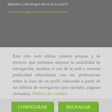
Sábados y domingos de 10:30 a 13:30 h.
informacion
centroadopcioncanino.es
Este sitio web utiliza cookies propias y de
terceros que permiten mejorar la usabilidad de
navegación, analizar el uso de la web y mostrar
publicidad relacionada con tus preferencias
sobre la base de un perfil elaborado a partir de
tus hábitos de navegación (por ejemplo, páginas
visitadas).
Política de cookies
.
CONFIGURAR
RECHAZAR
Inicio
Aviso Legal
Política de cookies