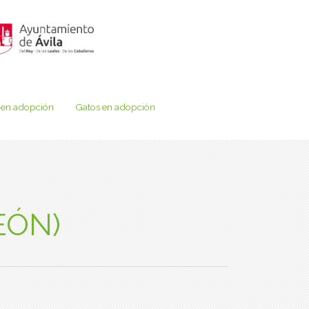
 en adopción
Gatos en adopción
LEÓN)