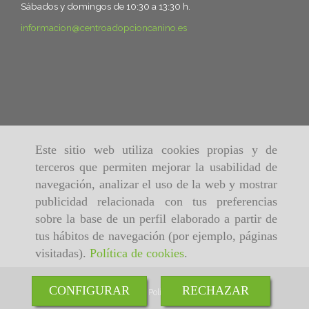
Sábados y domingos de 10:30 a 13:30 h.
informacion
centroadopcioncanino.es
Este sitio web utiliza cookies propias y de
terceros que permiten mejorar la usabilidad de
navegación, analizar el uso de la web y mostrar
publicidad relacionada con tus preferencias
sobre la base de un perfil elaborado a partir de
tus hábitos de navegación (por ejemplo, páginas
visitadas).
Política de cookies
.
CONFIGURAR
RECHAZAR
Inicio
Aviso Legal
Política de cookies