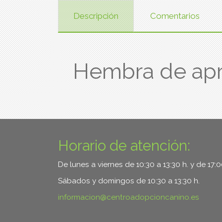
Descripción
Comentarios
Hembra de ap
Horario de atención:
De lunes a viernes de 10:30 a 13:30 h. y de 17:
Sábados y domingos de 10:30 a 13:30 h.
informacion
centroadopcioncanino.es