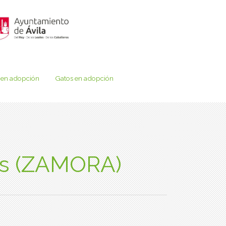
 en adopción
Gatos en adopción
es (ZAMORA)