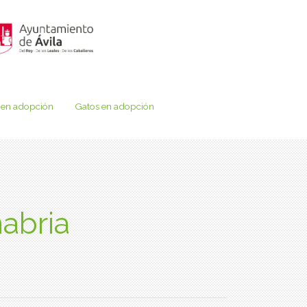
 en adopción
Gatos en adopción
nabria