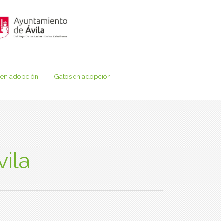
 en adopción
Gatos en adopción
vila