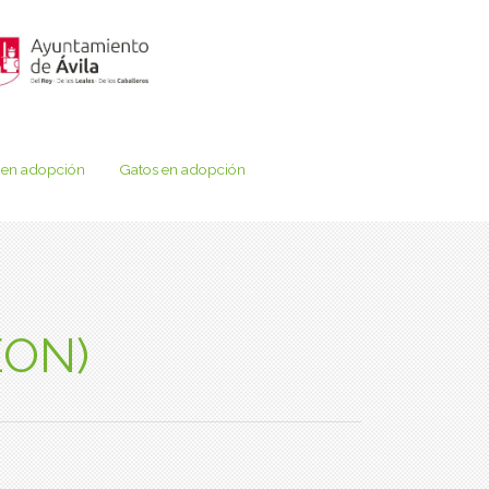
 en adopción
Gatos en adopción
EON)