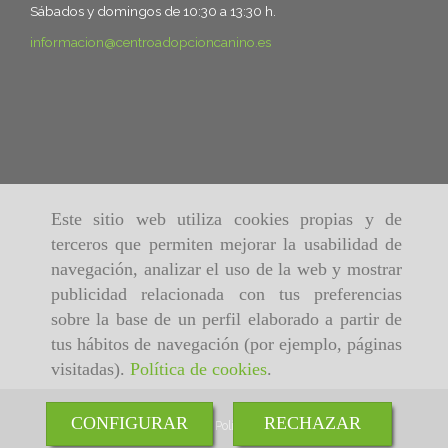
Sábados y domingos de 10:30 a 13:30 h.
informacion
centroadopcioncanino.es
Este sitio web utiliza cookies propias y de
terceros que permiten mejorar la usabilidad de
navegación, analizar el uso de la web y mostrar
publicidad relacionada con tus preferencias
sobre la base de un perfil elaborado a partir de
tus hábitos de navegación (por ejemplo, páginas
visitadas).
Política de cookies
.
CONFIGURAR
RECHAZAR
Inicio
Aviso Legal
Política de cookies