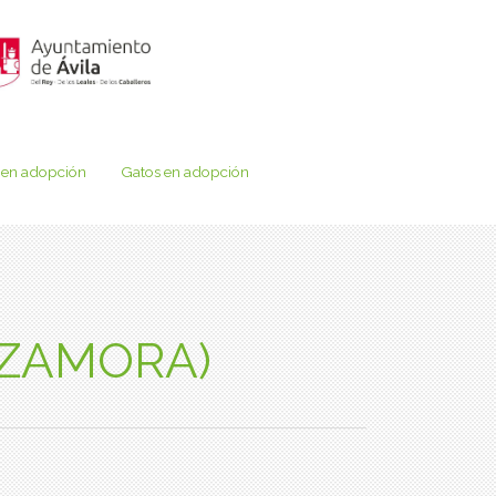
 en adopción
Gatos en adopción
(ZAMORA)