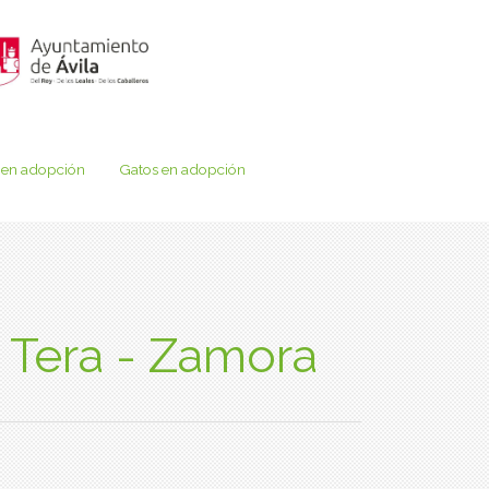
 en adopción
Gatos en adopción
 Tera - Zamora