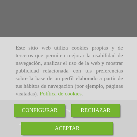
Este sitio web utiliza cookies propias y de
terceros que permiten mejorar la usabilidad de
navegación, analizar el uso de la web y mostrar
publicidad relacionada con tus preferencias
sobre la base de un perfil elaborado a partir de
tus hábitos de navegación (por ejemplo, páginas
visitadas).
Política de cookies
.
CONFIGURAR
RECHAZAR
Inicio
Aviso Legal
Política de cookies
Política de Privacidad
ACEPTAR