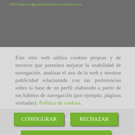
informacion
centroadopcioncanino.es
Este sitio web utiliza cookies propias y de
terceros que permiten mejorar la usabilidad de
navegación, analizar el uso de la web y mostrar
publicidad relacionada con tus preferencias
sobre la base de un perfil elaborado a partir de
tus hábitos de navegación (por ejemplo, páginas
visitadas).
Política de cookies
.
CONFIGURAR
RECHAZAR
Inicio
Aviso Legal
Política de cookies
Política de Privacidad