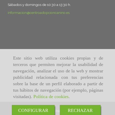
Sábados y domingos de 10:30 a 13:30 h.
informacion
centroadopcioncanino.es
Este sitio web utiliza cookies propias y de
terceros que permiten mejorar la usabilidad de
navegación, analizar el uso de la web y mostrar
publicidad relacionada con tus preferencias
sobre la base de un perfil elaborado a partir de
tus hábitos de navegación (por ejemplo, páginas
visitadas).
Política de cookies
.
CONFIGURAR
RECHAZAR
Inicio
Aviso Legal
Política de cookies