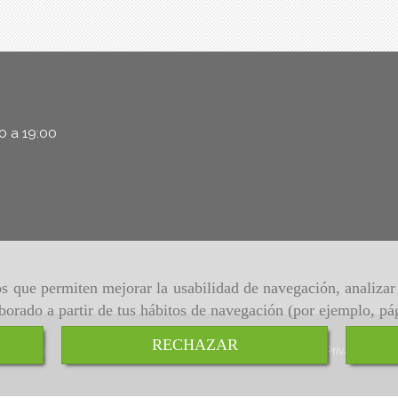
00 a 19:00
ros que permiten mejorar la usabilidad de navegación, analiza
aborado a partir de tus hábitos de navegación (por ejemplo, pá
RECHAZAR
Inicio
Aviso Legal
Política de cookies
Política de Privacidad