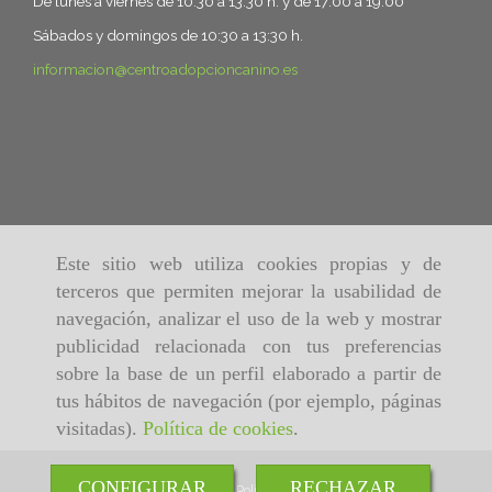
De lunes a viernes de 10:30 a 13:30 h. y de 17:00 a 19:00
Sábados y domingos de 10:30 a 13:30 h.
informacion
centroadopcioncanino.es
Este sitio web utiliza cookies propias y de
terceros que permiten mejorar la usabilidad de
navegación, analizar el uso de la web y mostrar
publicidad relacionada con tus preferencias
sobre la base de un perfil elaborado a partir de
tus hábitos de navegación (por ejemplo, páginas
visitadas).
Política de cookies
.
CONFIGURAR
RECHAZAR
Inicio
Aviso Legal
Política de cookies